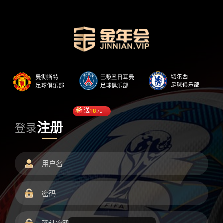
送
18
元
注册
登录